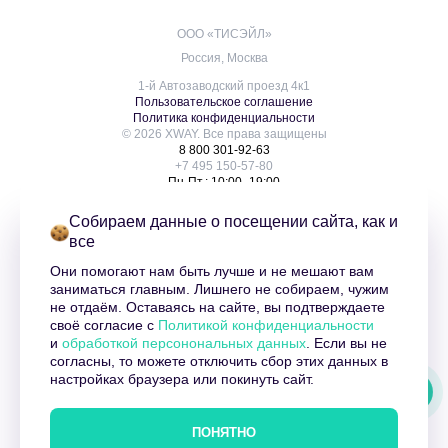
ООО «ТИСЭЙЛ»
Россия, Москва
1-й Автозаводский проезд 4к1
Пользовательское соглашение
Политика конфиденциальности
© 2026 XWAY. Все права защищены
8 800 301-92-63
+7 495 150-57-80
Пн-Пт.: 10:00–19:00
info@xway.ru
О нас
Собираем данные о посещении сайта, как и
Услуги
все
Контакты
Блог
Они помогают нам быть лучше и не мешают вам
Клиенты
заниматься главным. Лишнего не собираем, чужим
Оферта XWAY
не отдаём. Оставаясь на сайте, вы подтверждаете
Карта сайта
своё согласие с
Политикой конфиденциальности
XWAY | Гид по маркетплейсам
и
обработкой персонональных данных
. Если вы не
согласны, то можете отключить сбор этих данных в
XWAY: гид по маркетплейсам
настройках браузера или покинуть сайт.
XWAY. Управляй рекламой на Wildberries и Ozon
XWAY | МАРКЕТПЛЕЙСЫ | ВЫВОД В ТОП
ПОНЯТНО