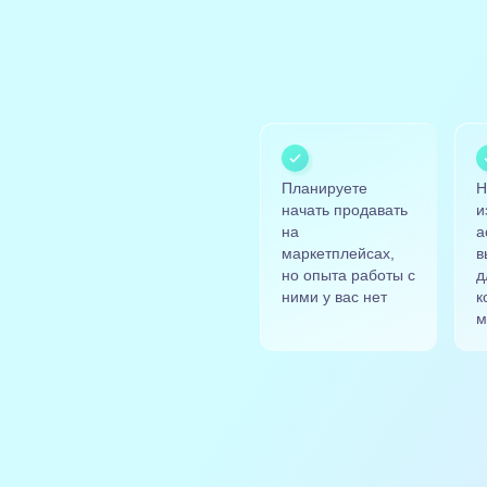
Планируете
Н
начать продавать
и
на
а
маркетплейсах,
в
но опыта работы с
д
ними у вас нет
к
м