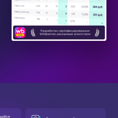
щийся