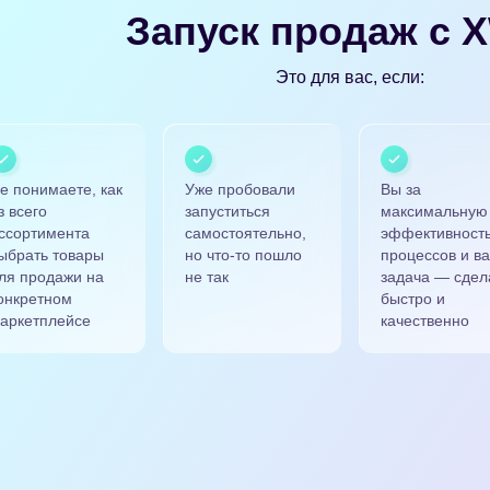
Запуск продаж с 
Это для вас, если:
е понимаете, как
Уже пробовали
Вы за
з всего
запуститься
максимальную
ссортимента
самостоятельно,
эффективност
ыбрать товары
но что-то пошло
процессов и в
ля продажи на
не так
задача — сдел
онкретном
быстро и
аркетплейсе
качественно