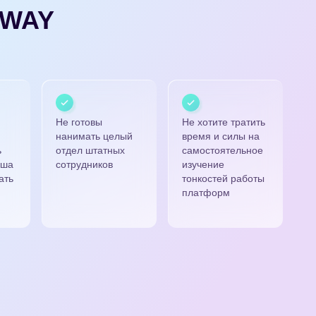
XWAY
Не готовы
Не хотите тратить
нанимать целый
время и силы на
ь
отдел штатных
самостоятельное
аша
сотрудников
изучение
ать
тонкостей работы
платформ