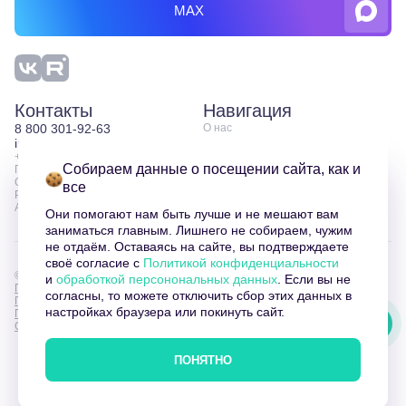
MAX
Контакты
Навигация
8 800 301-92-63
О нас
Услуги
info@xway.ru
Контакты
+7 495 150-57-80
Блог
Собираем данные о посещении сайта, как и
Пн-Пт.: 10:00–19:00
Клиенты
ООО «ТИСЭЙЛ»
все
Оферта XWAY
Россия, Москва, 1-й
Карта сайта
Автозаводский проезд 4к1
Они помогают нам быть лучше и не мешают вам
заниматься главным. Лишнего не собираем, чужим
не отдаём. Оставаясь на сайте, вы подтверждаете
своё согласие с
Политикой конфиденциальности
© 2026 XWAY. Все права защищены
и
обработкой персонональных данных
. Если вы не
Пользовательское соглашение
согласны, то можете отключить сбор этих данных в
Политика конфиденциальности
настройках браузера или покинуть сайт.
Политика в отношении обработки персональных данных
Согласие на получение рекламной рассылки
ПОНЯТНО