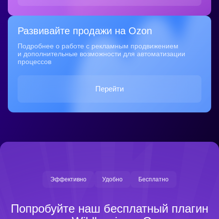
Развивайте продажи на Ozon
Подробнее о работе с рекламным продвижением
и дополнительные возможности для автоматизации
процессов
Перейти
Эффективно
Удобно
Бесплатно
Попробуйте наш бесплатный плагин