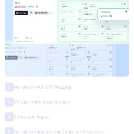
Автоматический биддер
2
Управление кластерами
3
Тепловая карта
4
Автоматическое пополнение бюджета
5