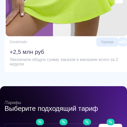
Greatimatis
Одежда
+2,5 млн руб
Увеличили общую сумму заказов в магазине всего за 2
недели
/Тарифы
Выберите подходящий тариф
%
%
%
%