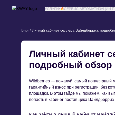
XWAY агентство
УСЛУГИ
СЕРВИС АВТОМАТИЗАЦИИ 
Блог
Личный кабинет селлера Вайлдберриз: подробн
Личный кабинет с
подробный обзор
Wildberries — пожалуй, самый популярный м
гарантийный взнос при регистрации, без ко
площадки. В этом гайде мы покажем, как выг
попасть в кабинет поставщика Вайлдберриз 
Как зайти в личный кабинет Вайлд