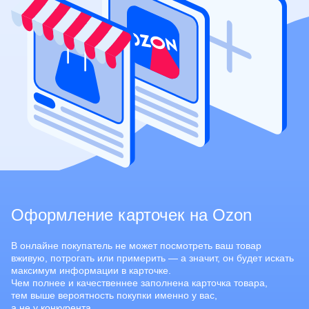
Оформление карточек на Ozon
В онлайне покупатель не может посмотреть ваш товар
вживую, потрогать или примерить — а значит, он будет искать
максимум информации в карточке.
Чем полнее и качественнее заполнена карточка товара,
тем выше вероятность покупки именно у вас,
а не у конкурента.