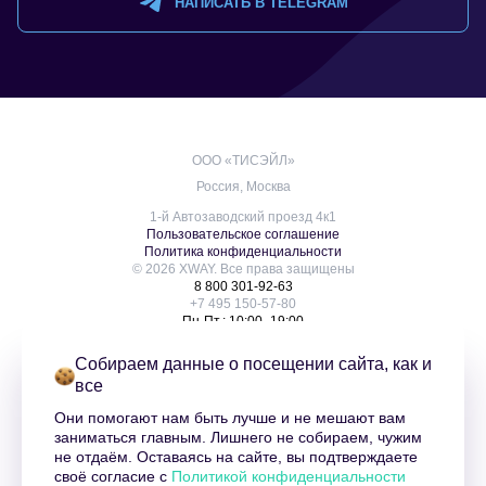
НАПИСАТЬ В TELEGRAM
ООО «ТИСЭЙЛ»
Россия, Москва
1-й Автозаводский проезд 4к1
Пользовательское соглашение
Политика конфиденциальности
© 2026 XWAY. Все права защищены
8 800 301-92-63
+7 495 150-57-80
Пн-Пт.: 10:00–19:00
info@xway.ru
О нас
Собираем данные о посещении сайта, как и
Услуги
все
Контакты
Блог
Они помогают нам быть лучше и не мешают вам
Клиенты
заниматься главным. Лишнего не собираем, чужим
Оферта XWAY
не отдаём. Оставаясь на сайте, вы подтверждаете
Карта сайта
своё согласие с
Политикой конфиденциальности
XWAY | Гид по маркетплейсам