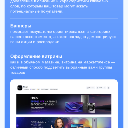
добавление в описание и характеристики ключевых
слов, по которым ваш товар могут искать
потенциальные покупатели.
Баннеры
помогают покупателю ориентироваться в категориях
вашего ассортимента, а также наглядно демонстрируют
ваши акции и распродажи
Оформление витрины
как и в обычном магазине, витрина на маркетплейсе —
отличный способ подсветить выбранные вами группы
товаров