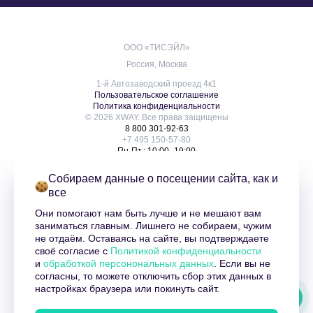
ООО «ТИСЭЙЛ»
Россия, Москва
1-й Автозаводский проезд 4к1
Пользовательское соглашение
Политика конфиденциальности
© 2026 XWAY. Все права защищены
8 800 301-92-63
+7 495 150-57-80
Пн-Пт.: 10:00–19:00
info@xway.ru
О нас
Собираем данные о посещении сайта, как и
Услуги
все
Контакты
Блог
Они помогают нам быть лучше и не мешают вам
Клиенты
заниматься главным. Лишнего не собираем, чужим
Оферта XWAY
не отдаём. Оставаясь на сайте, вы подтверждаете
Карта сайта
своё согласие с
Политикой конфиденциальности
XWAY | Гид по маркетплейсам
и
обработкой персонональных данных
. Если вы не
согласны, то можете отключить сбор этих данных в
XWAY: гид по маркетплейсам
настройках браузера или покинуть сайт.
XWAY. Управляй рекламой на Wildberries и Ozon